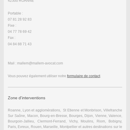
42300 ROANNE
Portable :
07 81 28 92 83
Fixe :
04 77 78 69 42
Fax :
04 84 88 71 43
Mail : mallem@mallem-avocat.com
Vous pouvez également utiliser notre
formulaire de contact
.
Zone d'interventions
Roanne, Lyon et agglomérations, St Etienne et Monbrison, Villefranche
Sur Saône, Macon, Bourg-en-Bresse, Bourges, Dijon, Vienne, Valence,
Bourgoin-Jallieu, Clermont-Ferrand, Vichy, Moulins, Riom, Bobigny,
Paris, Evreux, Rouen, Marseille, Montpellier et autres destinations sur le