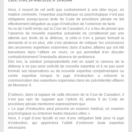
Cass. Crim, 24 Août 2016, N°16-83546
Ainsi, il ressort de cet arrêt que contrairement à une idée reçue, en
matière criminelle, l’expertise psychiatrique ou psychologique n’est pas
obligatoire puisqu’aucun texte du Code de procédure pénale ne fait
effectivement obligation au juge d’instruction de l’ordonner de facto.
Au vu de l’arrêt rendu par la Cour de Cassation, il y a lieu de penser que
l’absence de nouvelle expertise actualisée ne constituerait pas une
atteinte aux droits de la défense, si celle-ci n’en a jamais formulé la
demande et si en plus, elle s’est abstenue de critiquer les conclusions
des anciennes expertises ordonnées dans d’autres affaires qui ont été
transmises dans l’affaire en cours, ce qui permettait d’en discuter
contradictoirement l’éventuelle absence de pertinence.
Dès lors, la solution jurisprudentielle met en avant la carence de la
défense à ne pas avoir sollicité de nouvelle expertise et à ne pas avoir
formulé ses observations ou de nouvelle expertise complémentaire ou
contre expertise lorsque le juge d’instruction a ordonné la
communication des expertises organisées dans les précédentes affaires
de Monsieur X.
D’ailleurs, dans la logique de cette décision de la Cour de Cassation, il
n’est pas vain de rappeler que l’article 81 alinéa 8 du Code de
procédure pénale mentionne expressément que :
« Le juge d’instruction peut prescrire un examen médical, un examen
psychologique ou ordonner toutes mesures utiles ».
Ainsi, il s’agit d’une faculté et non d’une obligation faite pour le juge
d’instruction, qui appréciera l’utilité d’ordonner toute expertise
nécessaire.