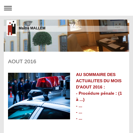
Maître MALLEM
AOUT 2016
AU SOMMAIRE DES
ACTUALITES DU MOIS
D'AOUT 2016 :
- Procédure pénale : (1
à ...)
- ...
- ...
- ...