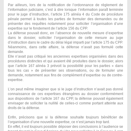
Par ailleurs, lors de la notification de l’ordonnance de règlement de
l’information judiciaire, c’est à dire lorsque l’information paraît terminée
pour le juge d’instruction, l’article 175 alinéa 4 du Code de procédure
pénale permet à toutes les parties de formuler des demandes ou de
présenter des requêtes notamment pour solliciter l’organisation d’une
expertise sur le fondement de l’article 156 du CPP.
La défense pouvait donc, en l’absence de nouvelle mesure d’expertise
dans le dossier, solliciter l’organisation de cette mesure au juge
d’instruction dans le cadre du délai légal imparti par l’article 175 du CPP.
Néanmoins, dans cette affaire, la défense n’avait pas formulé cette
demande.
Elle n’avait pas critiqué les anciennes expertises organisées dans des
procédures distinctes et qui avaient été produites dans le dossier, alors
que l’article 167 alinéa 3 prévoit la possibilité pour les parties « dans
tous les cas » de présenter ses observations, ou de formuler une
demande, notamment aux fins de complément d’expertise ou de contre-
expertise.
L’on peut même imaginer que si le juge d’instruction n’avait pas donné
connaissance de ces expertises étrangères au dossier conformément
aux dispositions de l’article 167 du CPP, la défense pouvait également
envisager de solliciter la nullité de celles-ci comme portant atteinte aux
droits de la défense.
Enfin, précisons que si la défense souhaite toujours bénéficier de
l’organisation d’une nouvelle expertise, ce n’est jamais trop tard.
En effet, il est toujours possible déposer des conclusions à l’audience se