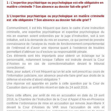
1 : L'expertise psychiatrique ou psychologique est-elle obligatoire en
matière criminelle ? Son absence au dossier fait-elle grief ?
1/ L’expertise psychiatrique ou psychologique en matière criminelle
est elle obligatoire ? Son absence au dossier fait-elle grief ?
Communément, il est très fréquent que dans le cadre d’une instruction
criminelle, une expertise psychiatrique et expertise psychologique du
mis en examen soient ordonnées par le juge d’instruction, soit à son
initiative, soit à la demande du mis en examen, ce qui permet de prendre
connaissance de l’analyse du mode de fonctionnement comportemental
de l’intéressé et d’avoir une réponse quant à l’existence de troubles
permettant d’atténuer ou d’exclure sa responsabilité pénale.
Ces éléments sont très importants pour obtenir un éclairage sur la
personnalité, notamment lorsque l’affaire est instruite devant la Cour
d’Assises ou en cas de correctionnalisation devant le tribunal
correctionnel.
Mais, pour autant, s’il est fréquent qu’un tel acte soit prescrit au cours de
l’information judiciaire, son absence peut-elle faire grief aux droits de la
défense et est-elle d’abord obligatoire ?
Une réponse est apportée en partie à cette question par la Cour de
Cassation dans un arrêt très récent en date du 24 août 2016.
Dans cette affaire, par arrêt de mis en accusation en date du 19 avril
2016, la Chambre de l’Instruction de la Cour d’Appel d’Aix-en-Provence
confirme l’ordonnance de mise en accusation qui renvoie Jean-Marie X
devant la Cour d’Assises du VAR sous l’accusation de viols et