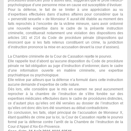
procédures distinctes pour d’autres faits, suggérant que le profil médico-
psychologique d’une personne mise en cause est susceptible d’évoluer.
Pour la défense, le fait de se limiter à une appréciation au vu
d’expertises effectuées dans d’autres affaires pour considérer que la
« perversité sexuelle » de Monsieur X aurait été établie au moment des
faits reprochés à l’encontre de la victime mineure, sans avoir ordonné
une nouvelle expertise dans le cadre de la présente instruction
criminelle, constituerait notamment une violation des dispositions des
articles 181 et 214 du Code de procédure pénale (dispositions qui
énoncent que si les faits retenus constituent un crime, la juridiction
d’instruction prononce la mise en accusation devant la cour d’assises).
La Chambre criminelle de la Cour de Cassation rejette le pourvoi.
Elle rappelle tout d’abord qu’aucune disposition du Code de procédure
pénale ne fait obligation au juge d’instruction d’ordonner, dans le cadre
d’une information ouverte en matière criminelle, une expertise
psychiatrique ou psychologique.
Elle relève par ailleurs que la défense n’a formulé dans cette instruction
aucune demande d’expertise de cette nature.
Dès lors, elle considère que le mis en examen ne peut aucunement
reprocher à la chambre de l’instruction de s’être fondée sur des
expertises médicales effectuées dans le cadre de procédures distinctes,
ce d’autant plus qu’elles ont été versées au dossier de l’instruction et
qu’elles ont donc dès lors été soumises au débat contradictoire.
En conclusion, les faits, objet principal de l’accusation de Monsieur X,
étant qualifiés de crime par la loi, la Cour de Cassation rejette le pourvoi
formé par la défense contre l’arrêt de la Chambre de l’Instruction de la
Cour d’Appel d’Aix-En-Provence.