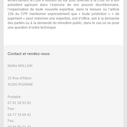
tenant devant la Cour d’Assises du Var pour solliciter à la Cour ou à son
président agissant dans l’exercice de son pouvoir discrétionnaire,
l’organisation de toute nouvelle expertise, dans la mesure où l’article
156 du CPP mentionne expressément que « toute juridiction » « de
jugement » peut ordonner une expertise, soit d’office, soit à la demande
des parties ou à la demande du ministère public, dans le cas où se pose
une question d’ordre technique.
Contact et rendez-vous
Maître MALLEM
15 Rue d'Albon
42300 ROANNE
Portable :
07 81 28 92 83
Fixe :
04 77 78 69 42
Fax :
04 84 88 71 43