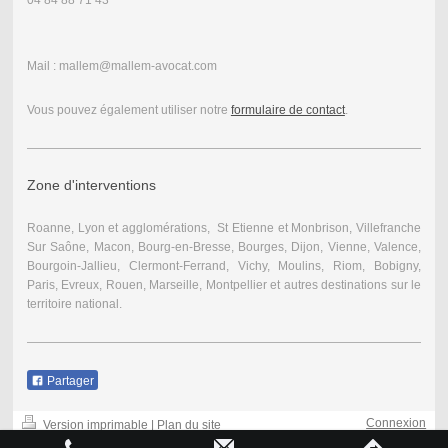
Mail : mallem@mallem-avocat.com
Vous pouvez également utiliser notre
formulaire de contact
.
Zone d'interventions
Roanne, Lyon et agglomérations, St Etienne et Monbrison, Villefranche
Sur Saône, Macon, Bourg-en-Bresse, Bourges, Dijon, Vienne, Valence,
Bourgoin-Jallieu, Clermont-Ferrand, Vichy, Moulins, Riom, Bobigny,
Paris, Evreux, Rouen, Marseille, Montpellier et autres destinations sur le
territoire national.
Partager
Connexion
Version imprimable
|
Plan du site
-
Affichage Web
-
© Maître MALLEM