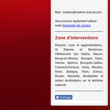
Mail : mallem@mallem-avocat.com
Vous pouvez également utiliser
notre
formulaire de contact
.
Zone d'interventions
Roanne, Lyon et agglomérations,
St Etienne et Monbrison,
Villefranche Sur Saône, Macon,
Bourg-en-Bresse, Bourges, Dijon,
Vienne, Valence, Bourgoin-Jallieu,
Clermont-Ferrand, Vichy, Moulins,
Riom, Bobigny, Paris, Evreux,
Rouen, Marseille, Montpellier et
autres destinations sur le territoire
national.
Partager